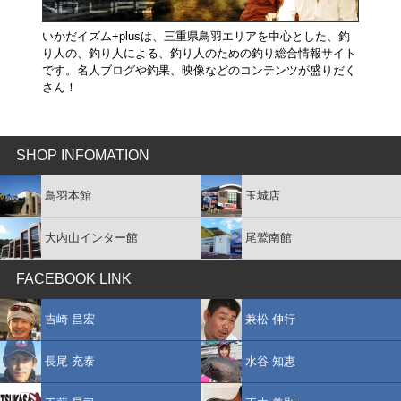
いかだイズム+plusは、三重県鳥羽エリアを中心とした、釣
り人の、釣り人による、釣り人のための釣り総合情報サイト
です。名人ブログや釣果、映像などのコンテンツが盛りだく
さん！
SHOP INFOMATION
鳥羽本館
玉城店
大内山インター館
尾鷲南館
FACEBOOK LINK
吉崎 昌宏
兼松 伸行
長尾 充泰
水谷 知恵