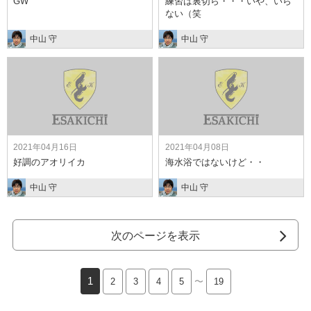
GW
練習は裏切ら・・・いや、いら
ない（笑
中山 守
中山 守
2021年04月16日
2021年04月08日
好調のアオリイカ
海水浴ではないけど・・
中山 守
中山 守
次のページを表示
1
2
3
4
5
〜
19