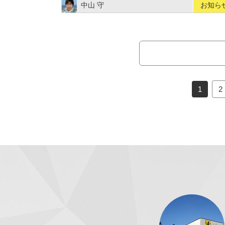
中山 守
お知ら
1
2