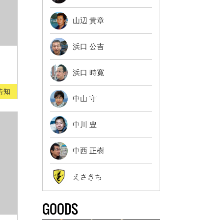
山辺 貴章
浜口 公吉
浜口 時寛
告知
中山 守
中川 豊
中西 正樹
えさきち
GOODS