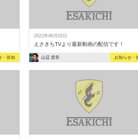
2022年06月02日
えさきちTVより最新動画の配信です！
せ・告知
山辺 貴章
お知らせ・