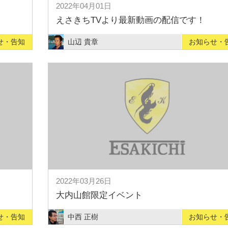
2022年04月01日
えさきちTVより最新動画の配信です！
せ・告知
山辺 貴章
お知らせ・
2022年03月26日
大内山館限定イベント
せ・告知
中西 正樹
お知らせ・