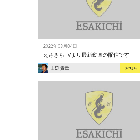
2022年03月04日
えさきちTVより最新動画の配信です！
山辺 貴章
お知ら