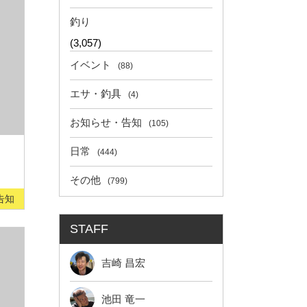
釣り
(3,057)
イベント
(88)
エサ・釣具
(4)
お知らせ・告知
(105)
日常
(444)
その他
(799)
告知
STAFF
吉崎 昌宏
池田 竜一