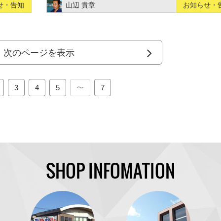
せ・告知
山辺 貴章
お知らせ・
次のページを表示
3
4
5
〜
7
SHOP INFOMATION