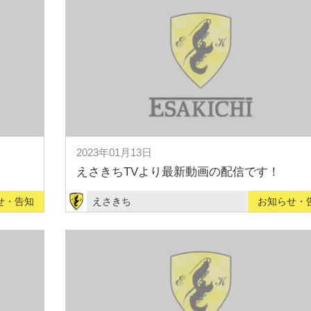
2023年01月13日
えさきちTVより最新動画の配信です！
せ・告知
えさきち
お知らせ・