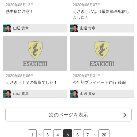
2020年08月13日
2020年08月07日
熱中症に注意！
えさきちTVより最新動画配信し
ました！
山辺 貴章
山辺 貴章
2020年08月06日
2020年07月31日
えさきちＴＶの撮影でした！
今年初プライベート釣行 筏編
山辺 貴章
山辺 貴章
次のページを表示
5
1
〜
3
4
6
7
〜
20