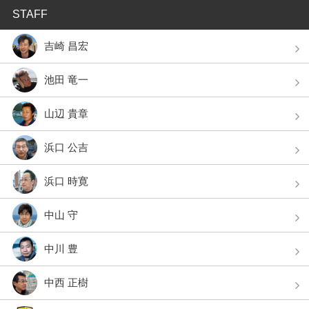
STAFF
吉崎 昌宏
池田 竜一
山辺 貴章
浜口 公吉
浜口 時寛
中山 守
中川 豊
中西 正樹