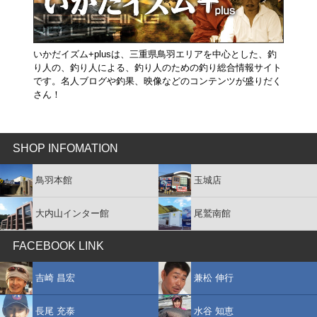
いかだイズム+plusは、三重県鳥羽エリアを中心とした、釣
り人の、釣り人による、釣り人のための釣り総合情報サイト
です。名人ブログや釣果、映像などのコンテンツが盛りだく
さん！
SHOP INFOMATION
鳥羽本館
玉城店
大内山インター館
尾鷲南館
FACEBOOK LINK
吉崎 昌宏
兼松 伸行
長尾 充泰
水谷 知恵