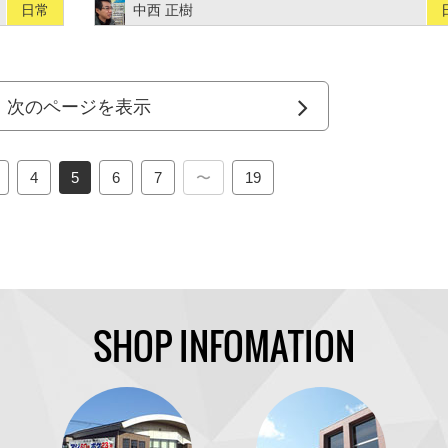
日常
中西 正樹
次のページを表示
4
5
6
7
〜
19
SHOP INFOMATION