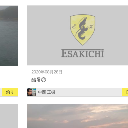
2020年08月28日
酷暑②
釣り
中西 正樹