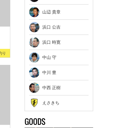
山辺 貴章
浜口 公吉
浜口 時寛
釣り
中山 守
中川 豊
中西 正樹
えさきち
GOODS