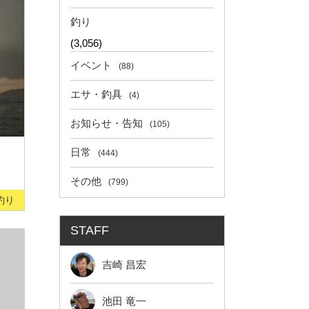
釣り
(3,056)
イベント
(88)
エサ・釣具
(4)
お知らせ・告知
(105)
日常
(444)
その他
(799)
釣り
STAFF
吉崎 昌宏
池田 竜一