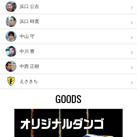
浜口 公吉
浜口 時寛
中山 守
中川 豊
中西 正樹
えさきち
GOODS