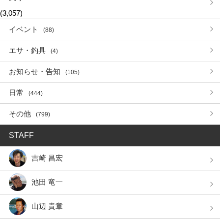
(3,057)
イベント
(88)
エサ・釣具
(4)
お知らせ・告知
(105)
日常
(444)
その他
(799)
STAFF
吉崎 昌宏
池田 竜一
山辺 貴章