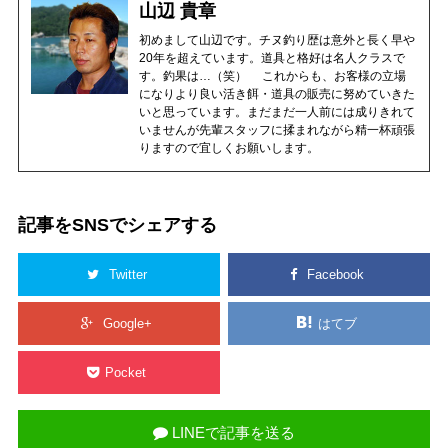
山辺 貴章
初めまして山辺です。チヌ釣り歴は意外と長く早や
20年を超えています。道具と格好は名人クラスで
す。釣果は…（笑） これからも、お客様の立場
になりより良い活き餌・道具の販売に努めていきた
いと思っています。まだまだ一人前には成りきれて
いませんが先輩スタッフに揉まれながら精一杯頑張
りますので宜しくお願いします。
記事をSNSでシェアする
Twitter
Facebook
Google+
はてブ
Pocket
LINEで記事を送る