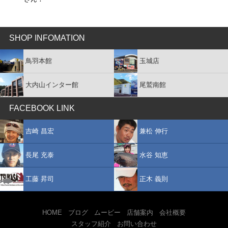
SHOP INFOMATION
鳥羽本館
玉城店
大内山インター館
尾鷲南館
FACEBOOK LINK
吉崎 昌宏
兼松 伸行
長尾 充泰
水谷 知恵
工藤 昇司
正木 義則
HOME
ブログ
ムービー
店舗案内
会社概要
スタッフ紹介
お問い合わせ