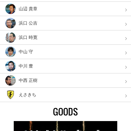
山辺 貴章
浜口 公吉
浜口 時寛
中山 守
中川 豊
中西 正樹
えさきち
GOODS