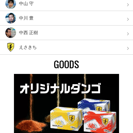
中山 守
中川 豊
中西 正樹
えさきち
GOODS