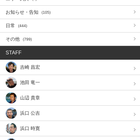
お知らせ・告知
(105)
日常
(444)
その他
(799)
STAFF
吉崎 昌宏
池田 竜一
山辺 貴章
浜口 公吉
浜口 時寛