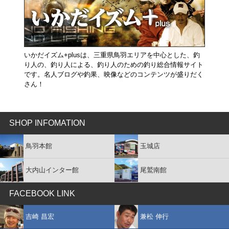
いかだイズム+plusは、三重県鳥羽エリアを中心とした、釣
り人の、釣り人による、釣り人のための釣り総合情報サイト
です。名人ブログや釣果、映像などのコンテンツが盛りだく
さん！
SHOP INFOMATION
鳥羽本館
玉城店
大内山インター館
尾鷲南館
FACEBOOK LINK
吉崎 昌宏
兼松 伸行