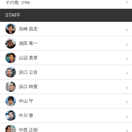
その他
(799)
STAFF
吉崎 昌宏
池田 竜一
山辺 貴章
浜口 公吉
浜口 時寛
中山 守
中川 豊
中西 正樹