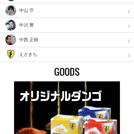
中山 守
中川 豊
中西 正樹
えさきち
GOODS