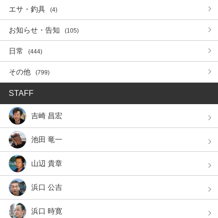
エサ・釣具
(4)
お知らせ・告知
(105)
日常
(444)
その他
(799)
STAFF
吉崎 昌宏
池田 竜一
山辺 貴章
浜口 公吉
浜口 時寛