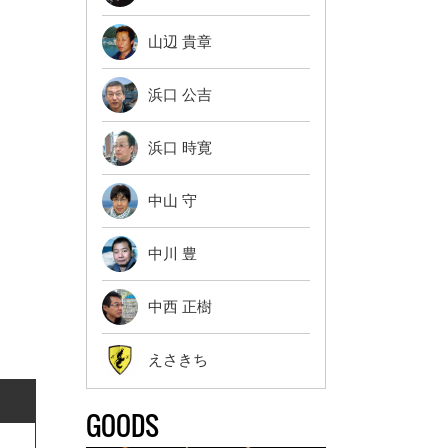
山辺 貴章
浜口 公吉
浜口 時寛
中山 守
中川 豊
中西 正樹
えさきち
GOODS