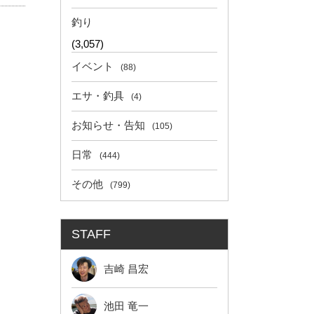
釣り
(3,057)
イベント
(88)
エサ・釣具
(4)
お知らせ・告知
(105)
日常
(444)
その他
(799)
STAFF
吉崎 昌宏
池田 竜一