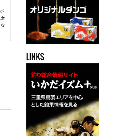
が
に女
とな
LINKS