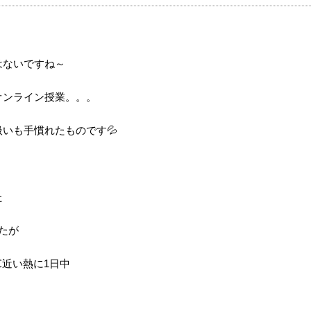
・
はないですね～
オンライン授業。。。
いも手慣れたものです💦
た
たが
近い熱に1日中