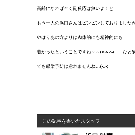
高齢になれば全く副反応は無いよ！と
もう一人の浜口さんはピンピンしておりました
やはりあの方よりは肉体的にも精神的にも
若かったということですね～～(๑˃̵ᴗ˂̵) ひと安心
でも感染予防は怠れませんね…(-｡-;
この記事を書いたスタッフ