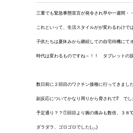
三重でも緊急事態宣言が発令され早や一週間・
これといって、生活スタイルがが変わるわけで
子供たちは夏休みから継続しての自宅待機にて
時代は変わるものですね～！！ タブレットの扱
数日前に２回目のワクチン接種に行ってきまし
副反応についてかなり周りから脅されて⁉ でし
予定通り？？①回目より腕の痛みも数倍、３８℃
ダラダラ、ゴロゴロでした(◞‸◟)