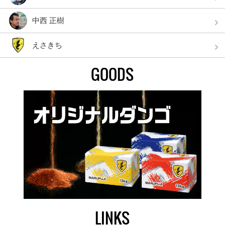
中西 正樹
えさきち
GOODS
LINKS