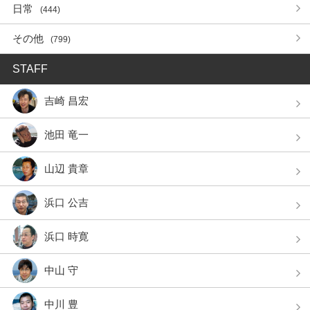
日常
(444)
その他
(799)
STAFF
吉崎 昌宏
池田 竜一
山辺 貴章
浜口 公吉
浜口 時寛
中山 守
中川 豊