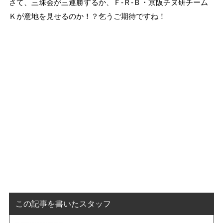
さて、三珠会が三連勝するか、Ｆ-Ｒ-Ｂ・京阪チヌ研チーム
Ｋが意地を見せるのか！？乞うご期待ですね！
この記事を書いたスタッフ