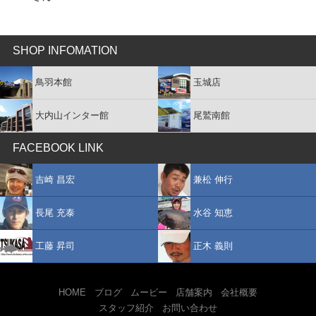
SHOP INFOMATION
鳥羽本館
玉城店
大内山インター館
尾鷲南館
FACEBOOK LINK
吉崎 昌宏
兼松 伸行
長尾 充泰
水谷 知恵
工藤 昇司
正木 義則
HOME
ブログ
ムービー
店舗案内
会社概要
スタッフ紹介
お問い合わせ