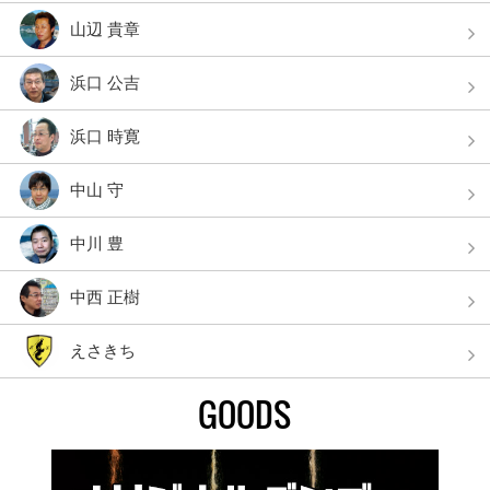
山辺 貴章
浜口 公吉
浜口 時寛
中山 守
中川 豊
中西 正樹
えさきち
GOODS