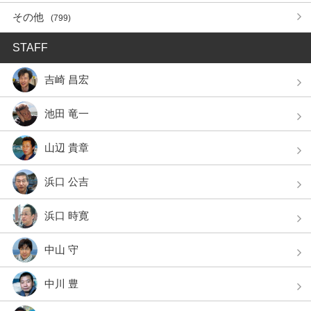
その他
(799)
STAFF
吉崎 昌宏
池田 竜一
山辺 貴章
浜口 公吉
浜口 時寛
中山 守
中川 豊