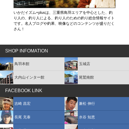
いかだイズム+plusは、三重県鳥羽エリアを中心とした、釣
り人の、釣り人による、釣り人のための釣り総合情報サイト
です。名人ブログや釣果、映像などのコンテンツが盛りだく
さん！
SHOP INFOMATION
鳥羽本館
玉城店
大内山インター館
尾鷲南館
FACEBOOK LINK
吉崎 昌宏
兼松 伸行
長尾 充泰
水谷 知恵