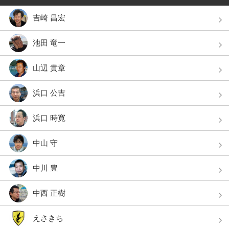
吉崎 昌宏
池田 竜一
山辺 貴章
浜口 公吉
浜口 時寛
中山 守
中川 豊
中西 正樹
えさきち