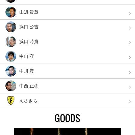
山辺 貴章
浜口 公吉
浜口 時寛
中山 守
中川 豊
中西 正樹
えさきち
GOODS