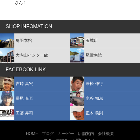
さん！
SHOP INFOMATION
鳥羽本館
玉城店
大内山インター館
尾鷲南館
FACEBOOK LINK
吉崎 昌宏
兼松 伸行
長尾 充泰
水谷 知恵
工藤 昇司
正木 義則
HOME
ブログ
ムービー
店舗案内
会社概要