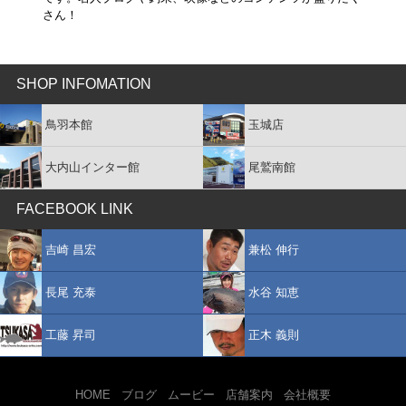
さん！
SHOP INFOMATION
鳥羽本館
玉城店
大内山インター館
尾鷲南館
FACEBOOK LINK
吉崎 昌宏
兼松 伸行
長尾 充泰
水谷 知恵
工藤 昇司
正木 義則
HOME
ブログ
ムービー
店舗案内
会社概要