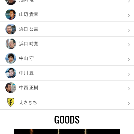
山辺 貴章
浜口 公吉
浜口 時寛
中山 守
中川 豊
中西 正樹
えさきち
GOODS