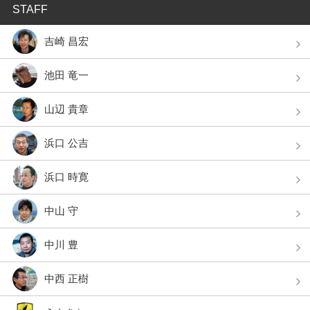
STAFF
吉崎 昌宏
池田 竜一
山辺 貴章
浜口 公吉
浜口 時寛
中山 守
中川 豊
中西 正樹