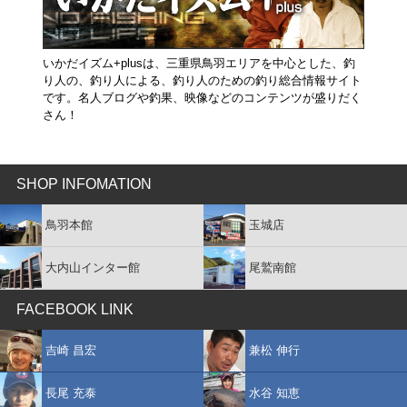
いかだイズム+plusは、三重県鳥羽エリアを中心とした、釣
り人の、釣り人による、釣り人のための釣り総合情報サイト
です。名人ブログや釣果、映像などのコンテンツが盛りだく
さん！
SHOP INFOMATION
鳥羽本館
玉城店
大内山インター館
尾鷲南館
FACEBOOK LINK
吉崎 昌宏
兼松 伸行
長尾 充泰
水谷 知恵