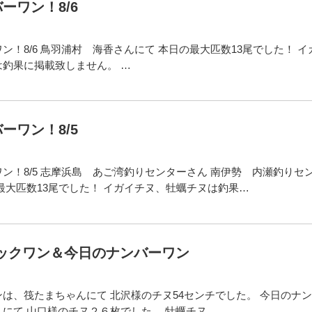
ーワン！8/6
ン！8/6 鳥羽浦村 海香さんにて 本日の最大匹数13尾でした！ イ
釣果に掲載致しません。 …
ーワン！8/5
ン！8/5 志摩浜島 あご湾釣りセンターさん 南伊勢 内瀬釣りセ
最大匹数13尾でした！ イガイチヌ、牡蠣チヌは釣果…
ビックワン＆今日のナンバーワン
は、筏たまちゃんにて 北沢様のチヌ54センチでした。 今日のナ
にて 山口様のチヌ２６枚でした。 牡蠣チヌ、…