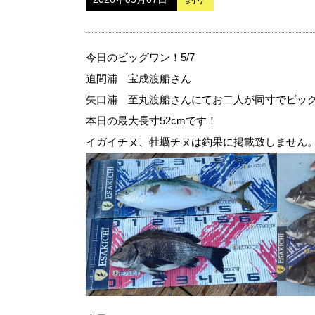
今日のビッグワン！5/7
迫間浦 宝成渡船さん
矢口浦 至丸渡船さんにてお二人が同寸でビッ
本日の最大長寸52cmです！
イガイチヌ、牡蠣チヌは釣果に掲載致しません