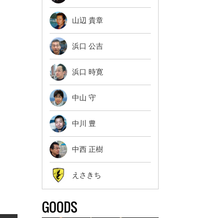
山辺 貴章
浜口 公吉
浜口 時寛
中山 守
中川 豊
中西 正樹
えさきち
GOODS