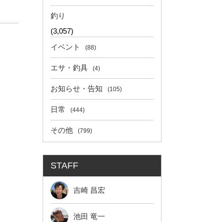
釣り
(3,057)
イベント
(88)
エサ・釣具
(4)
お知らせ・告知
(105)
日常
(444)
その他
(799)
STAFF
吉崎 昌宏
池田 竜一