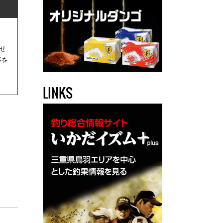
せ
事を
LINKS