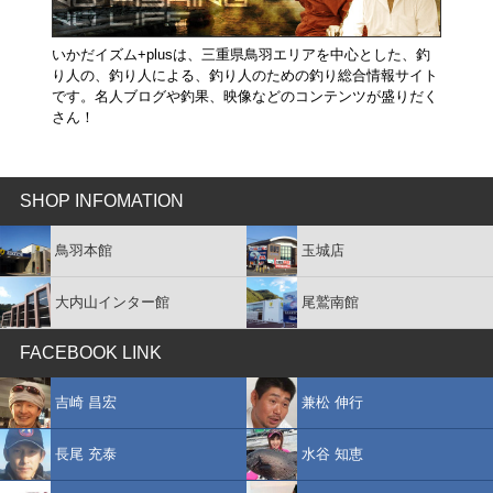
いかだイズム+plusは、三重県鳥羽エリアを中心とした、釣
り人の、釣り人による、釣り人のための釣り総合情報サイト
です。名人ブログや釣果、映像などのコンテンツが盛りだく
さん！
SHOP INFOMATION
鳥羽本館
玉城店
大内山インター館
尾鷲南館
FACEBOOK LINK
吉崎 昌宏
兼松 伸行
長尾 充泰
水谷 知恵