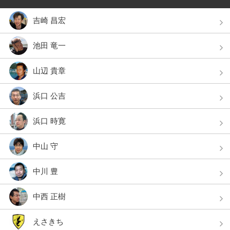
吉崎 昌宏
池田 竜一
山辺 貴章
浜口 公吉
浜口 時寛
中山 守
中川 豊
中西 正樹
えさきち