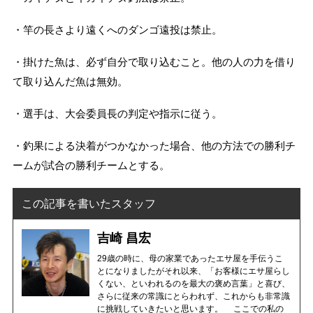
・竿の長さより遠くへのダンゴ遠投は禁止。
・掛けた魚は、必ず自分で取り込むこと。他の人の力を借り
て取り込んだ魚は無効。
・選手は、大会委員長の判定や指示に従う。
・釣果による決着がつかなかった場合、他の方法での勝利チ
ームが試合の勝利チームとする。
この記事を書いたスタッフ
吉崎 昌宏
29歳の時に、母の家業であったエサ屋を手伝うこ
とになりましたがそれ以来、「お客様にエサ屋らし
くない、といわれるのを最大の褒め言葉」と喜び、
さらに従来の常識にとらわれず、これからも非常識
に挑戦していきたいと思います。 ここでの私の