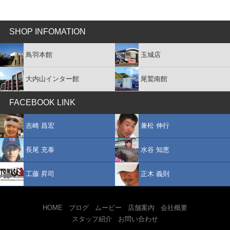
SHOP INFOMATION
鳥羽本館
玉城店
大内山インター館
尾鷲南館
FACEBOOK LINK
吉崎 昌宏
兼松 伸行
長尾 充泰
水谷 知恵
工藤 昇司
正木 義則
HOME
ブログ
ムービー
店舗案内
会社概要
スタッフ紹介
お問い合わせ