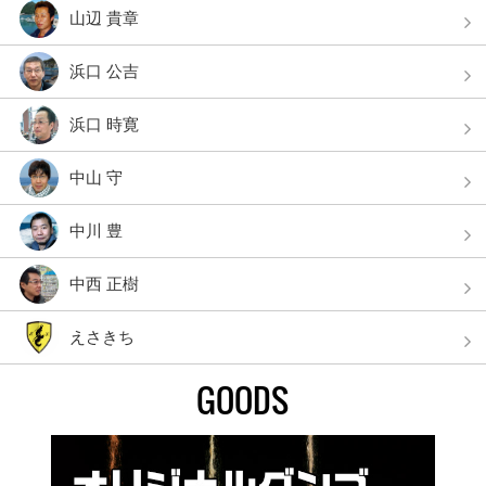
山辺 貴章
浜口 公吉
浜口 時寛
中山 守
中川 豊
中西 正樹
えさきち
GOODS