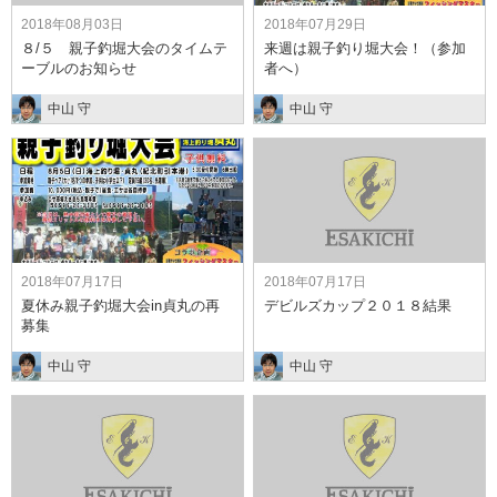
2018年08月03日
2018年07月29日
８/５ 親子釣堀大会のタイムテ
来週は親子釣り堀大会！（参加
ーブルのお知らせ
者へ）
中山 守
中山 守
2018年07月17日
2018年07月17日
夏休み親子釣堀大会in貞丸の再
デビルズカップ２０１８結果
募集
中山 守
中山 守