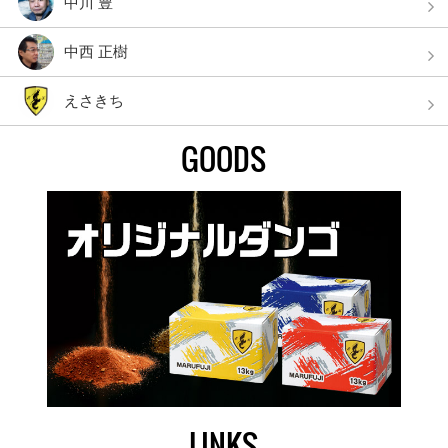
中川 豊
中西 正樹
えさきち
GOODS
LINKS