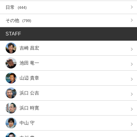
日常
(444)
その他
(799)
STAFF
吉崎 昌宏
池田 竜一
山辺 貴章
浜口 公吉
浜口 時寛
中山 守