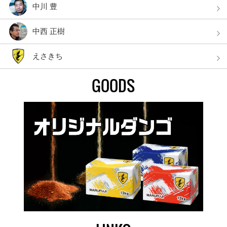
中川 豊
中西 正樹
えさきち
GOODS