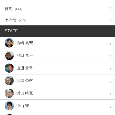
日常
(444)
その他
(799)
STAFF
吉崎 昌宏
池田 竜一
山辺 貴章
浜口 公吉
浜口 時寛
中山 守